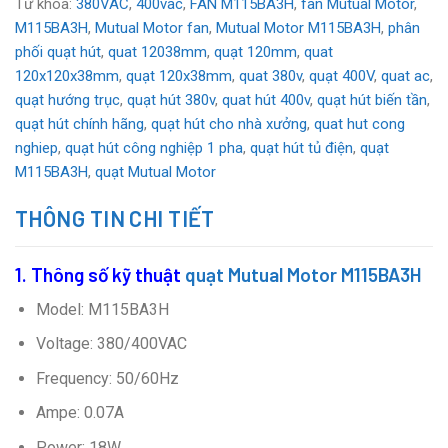
Từ khóa:
380VAC
,
400vac
,
FAN M115BA3H
,
fan Mutual Motor
,
M115BA3H
,
Mutual Motor fan
,
Mutual Motor M115BA3H
,
phân
phối quạt hút
,
quat 12038mm
,
quạt 120mm
,
quat
120x120x38mm
,
quạt 120x38mm
,
quat 380v
,
quạt 400V
,
quat ac
,
quạt hướng trục
,
quạt hút 380v
,
quat hút 400v
,
quạt hút biến tần
,
quạt hút chính hãng
,
quạt hút cho nhà xưởng
,
quat hut cong
nghiep
,
quạt hút công nghiệp 1 pha
,
quạt hút tủ điện
,
quạt
M115BA3H
,
quạt Mutual Motor
THÔNG TIN CHI TIẾT
1. Thông số kỹ thuật
quạt Mutual Motor M115BA3H
Model: M115BA3H
Voltage: 380/400VAC
Frequency: 50/60Hz
Ampe: 0.07A
Power: 18W