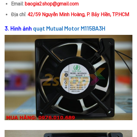
Email:
baogia2shop@gmail.com
Địa chỉ
:
42/59 Nguyễn Minh Hoàng, P. Bảy Hiền, TP.HCM
3. Hình ảnh
quạt Mutual Motor M115BA3H