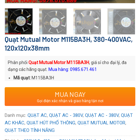
Quạt Mutual Motor M115BA3H, 380-400VAC,
120x120x38mm
Phân phối
Quạt Mutual Motor M115BA3H
, giá sỉ cho đại lý, đa
dạng các hãng quạt.
Mua hàng: 0985.671.461
Mã quạt:
M115BA3H
Thương hiệu
: Quạt AC Mutual Motor
MUA NGAY
Xuất xứ
: Thương hiệu Trung Quốc
Gọi điện xác nhận và giao hàng tận nơi
Voltage:
380~400
VAC
Danh mục:
QUẠT AC
,
QUẠT AC - 380V
,
QUẠT AC - 380V
,
QUẠT
AC KHÁC
,
QUẠT HÚT PHỔ THÔNG
,
QUẠT MUTUAL MOTOR
,
QUẠT THEO TÍNH NĂNG