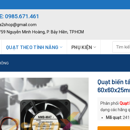
: 0985.671.461
ia2shop@gmail.com
2/59 Nguyễn Minh Hoàng, P. Bảy Hiền, TP.HCM
Tìm
QUẠT THEO TÍNH NĂNG
PHỤ KIỆN
kiếm:
THÔNG
Quạt biến 
60x60x25
Phân phối
Quạt
dạng các hãng 
Mã quạt:
241
Thương hiệu