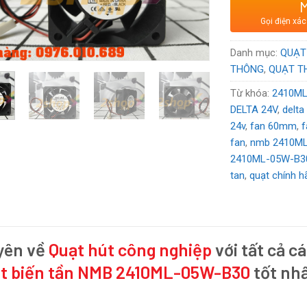
Xuất xứ
: Thư
Gọi điện xác
Voltage:
24
V
Danh mục:
QUẠT
THÔNG
,
QUẠT T
Từ khóa:
2410M
DELTA 24V
,
delt
24v
,
fan 60mm
,
fan
,
nmb 2410M
2410ML-05W-B3
tan
,
quạt chính h
yên về
Quạt hút công nghiệp
với tất cả cá
t biến tần NMB 2410ML-05W-B30
tốt nhấ
.