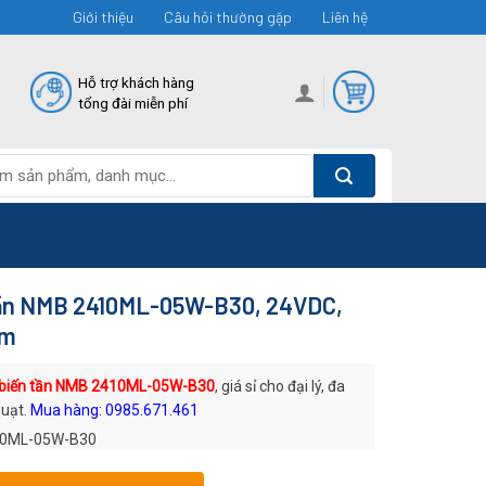
Giới thiệu
Câu hỏi thường gặp
Liên hệ
Hỗ trợ khách hàng
tổng đài miễn phí
tần NMB 2410ML-05W-B30, 24VDC,
mm
 biến tần NMB 2410ML-05W-B30
, giá sỉ cho đại lý, đa
quạt.
Mua hàng: 0985.671.461
0ML-05W-B30
: Quạt DC NMB