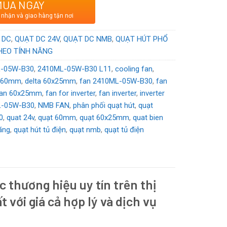
MUA NGAY
ơng hiệu Nhật Bản sản xuất tại Trung Quốc
 nhận và giao hàng tận nơi
DC
 DC
,
QUẠT DC 24V
,
QUẠT DC NMB
,
QUẠT HÚT PHỔ
HEO TÍNH NĂNG
L-05W-B30
,
2410ML-05W-B30 L11
,
cooling fan
,
a 60mm
,
delta 60x25mm
,
fan 2410ML-05W-B30
,
fan
fan 60x25mm
,
fan for inverter
,
fan inverter
,
inverter
L-05W-B30
,
NMB FAN
,
phân phối quạt hút
,
quạt
0
,
quat 24v
,
quạt 60mm
,
quạt 60x25mm
,
quat bien
ãng
,
quạt hút tủ điện
,
quạt nmb
,
quạt tủ điện
c thương hiệu uy tín trên thị
t với giá cả hợp lý và dịch vụ