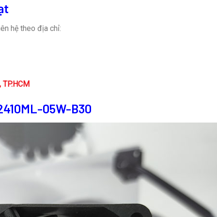
ạt
ên hệ theo địa chỉ:
n, TP.HCM
B 2410ML-05W-B30