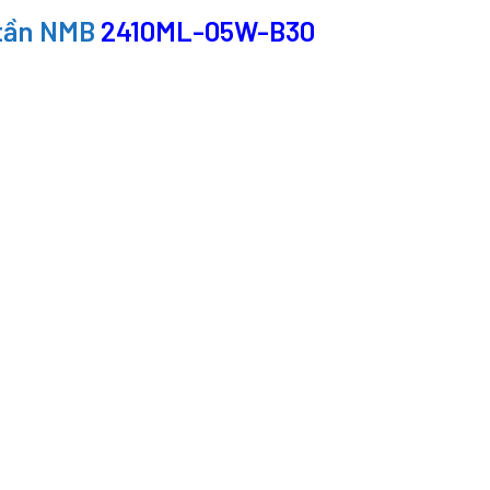
 tần NMB
2410ML-05W-B30