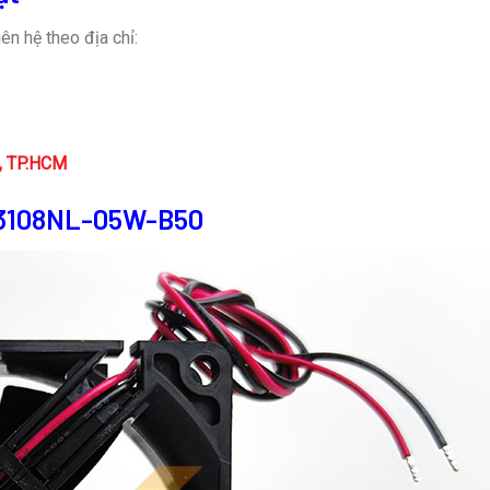
ên hệ theo địa chỉ:
n, TP.HCM
B 3108NL-05W-B50