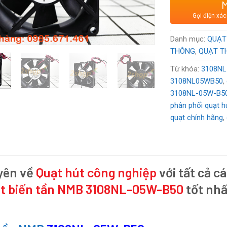
Xuất xứ
: Thư
Gọi điện xác
Voltage:
24
V
Danh mục:
QUẠT
THÔNG
,
QUẠT T
Từ khóa:
3108NL
3108NL05WB50
,
3108NL-05W-B5
phân phối quạt h
quạt chính hãng
,
yên về
Quạt hút công nghiệp
với tất cả cá
t biến tần NMB 3108NL-05W-B50
tốt nhấ
.