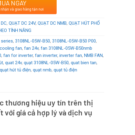
MUA NGAY
ơng hiệu Nhật Bản sản xuất tại Trung Quốc
 nhận và giao hàng tận nơi
DC
 DC
,
QUẠT DC 24V
,
QUẠT DC NMB
,
QUẠT HÚT PHỔ
HEO TÍNH NĂNG
 series
,
3108NL-05W-B50
,
3108NL-05W-B50 P00
,
cooling fan
,
fan 24v
,
fan 3108NL-05W-B50nmb
0
,
fan for inverter
,
fan inverter
,
inverter fan
,
NMB FAN
,
út
,
quat 24v
,
quạt 3108NL-05W-B50
,
quat bien tan
,
quạt hút tủ điện
,
quạt nmb
,
quạt tủ điện
c thương hiệu uy tín trên thị
t với giá cả hợp lý và dịch vụ