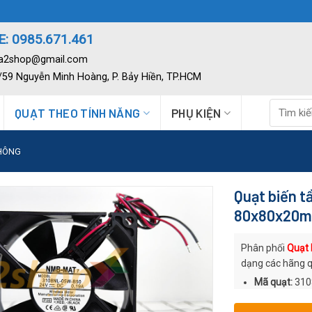
: 0985.671.461
ia2shop@gmail.com
2/59 Nguyễn Minh Hoàng, P. Bảy Hiền, TP.HCM
Tìm
QUẠT THEO TÍNH NĂNG
PHỤ KIỆN
kiếm:
THÔNG
Quạt biến 
80x80x20
Phân phối
Quạt
dạng các hãng 
Mã quạt:
310
Thương hiệu