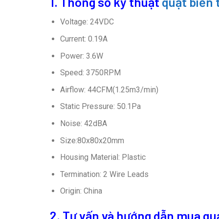
1. Thông số kỹ thuật
quạt biến
Voltage: 24VDC
Current: 0.19A
Power: 3.6W
Speed: 3750RPM
Airflow: 44CFM(1.25m3/min)
Static Pressure: 50.1Pa
Noise: 42dBA
Size:80x80x20mm
Housing Material: Plastic
Termination: 2 Wire Leads
Origin: China
2. Tư vấn và hướng dẫn mua qu