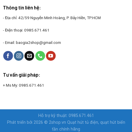
Thông tin liên hệ:
- Địa chỉ: 42/59 Nguyễn Minh Hoàng, P. Bảy Hiền, TP.HCM
- Điện thoại:
0985.671.461
- Email:
baogia2shop@gmail.com
Tư vấn giải pháp:
+ Ms My:
0985.671.461
Hỗ trợ kỹ thuật: 0985.671.461
Phát triển bởi 2026 © 2shop.vn
Quạt hút tủ điện, quạt hút biến
tần chính hãng