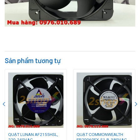
Sản phẩm tương tự
QUẠT LUNAN AF2155HSL,
QUẠT COMMONWEALTH
220-240VAC,
FP20060EX-S1-B, 380VAC,