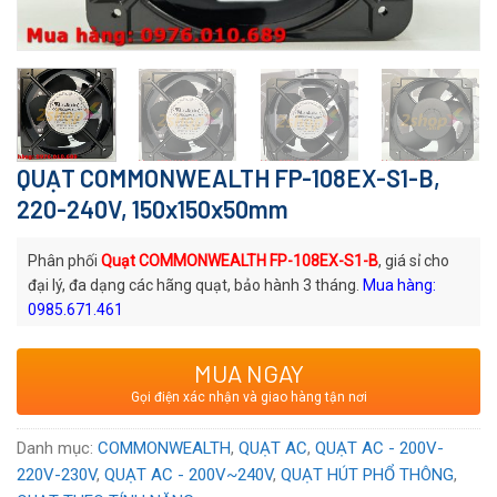
QUẠT COMMONWEALTH FP-108EX-S1-B,
220-240V, 150x150x50mm
Phân phối
Quạt COMMONWEALTH FP-108EX-S1-B
, giá sỉ cho
đại lý, đa dạng các hãng quạt, bảo hành 3 tháng.
Mua hàng:
0985.671.461
Mã quạt:
FP-108EX-S1-B
MUA NGAY
Thương hiệu
: Quạt AC COMMONWEALTH
Gọi điện xác nhận và giao hàng tận nơi
Xuất xứ
: Thương hiệu Đài Loan
Voltage:
220/240
VAC
Danh mục:
COMMONWEALTH
,
QUẠT AC
,
QUẠT AC - 200V-
220V-230V
,
QUẠT AC - 200V~240V
,
QUẠT HÚT PHỔ THÔNG
,