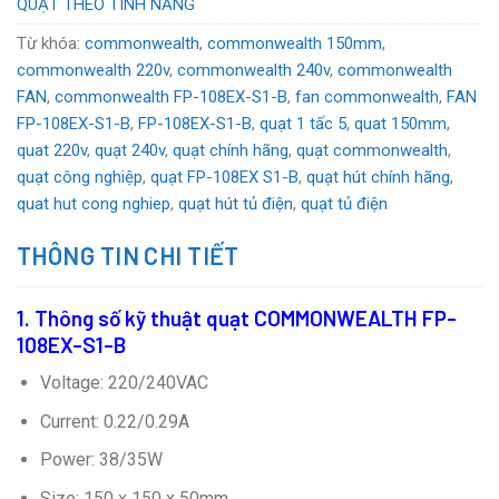
QUẠT THEO TÍNH NĂNG
Từ khóa:
commonwealth
,
commonwealth 150mm
,
commonwealth 220v
,
commonwealth 240v
,
commonwealth
FAN
,
commonwealth FP-108EX-S1-B
,
fan commonwealth
,
FAN
FP-108EX-S1-B
,
FP-108EX-S1-B
,
quạt 1 tấc 5
,
quat 150mm
,
quat 220v
,
quạt 240v
,
quạt chính hãng
,
quạt commonwealth
,
quạt công nghiệp
,
quạt FP-108EX S1-B
,
quạt hút chính hãng
,
quat hut cong nghiep
,
quạt hút tủ điện
,
quạt tủ điện
THÔNG TIN CHI TIẾT
1. Thông số kỹ thuật
quạt COMMONWEALTH FP-
108EX-S1-B
Voltage: 220/240VAC
Current: 0.22/0.29A
Power: 38/35W
Size: 150 x 150 x 50mm