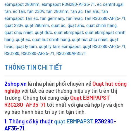
ebmpapst 280mm
,
ebmpapst R3G280-AF35-71
,
ec centrifugal
fan
,
ec fan
,
fan 230V
,
fan 280mm
,
fan ac
,
fan ahu
,
fan
ebmpapst
,
fan ec
,
fan germany
,
fan hvac
,
fan R3G280-AF35-71
,
quat 230v
,
quạt 280mm
,
quat ac
,
quạt ahu
,
quạt chính hãng
,
quạt chịu nhiệt
,
quạt đức
,
quạt ebmpapst
,
quạt ebmpapst chính
hãng
,
quạt ec
,
quạt hút chính hãng
,
quạt hút chịu nhiệt
,
quạt
hvac
,
quạt ly tâm
,
quạt ly tâm ebmpapst
,
quạt R3G280-AF35-71
,
R3G280
,
R3G280-AF35-71
,
R3G280AF3571
THÔNG TIN CHI TIẾT
2shop.vn
là nhà phân phối chuyên về
Quạt hút công
nghiệp
với tất cả các thương hiệu uy tín trên thị
trường. Chúng tôi cung cấp
Quạt EBMPAPST
R3G280-AF35-71
tốt nhất với giá cả hợp lý và dịch
vụ bảo hành bảo trì uy tín tận tình.
1. Thông số kỹ thuật
quạt EBMPAPST
R3G280-
AF35-71