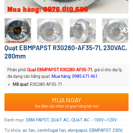
Quạt EBMPAPST R3G280-AF35-71, 230VAC,
280mm
Phân phối
Quạt EBMPAPST R3G280-AF35-71
, giá sỉ cho đại lý,
đa dạng các hãng quạt.
Mua hàng: 0985.671.461
Mã quạt:
R3G280-AF35-71
Thương hiệu
: Quạt AC EBMPAPST
MUA NGAY
Xuất xứ
: Đức
Gọi điện xác nhận và giao hàng tận nơi
Voltage:
230
VAC
Danh mục:
EBM PAPST
,
QUẠT AC
,
QUẠT AC - 100V~120V
Từ khóa:
ac fan
,
centrifugal fan
,
ebmpapst
,
EBMPAPST 230V
,