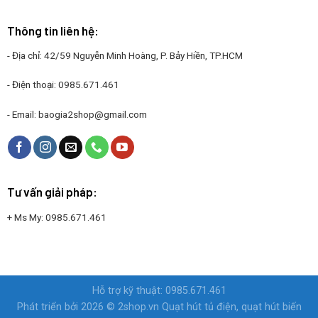
Thông tin liên hệ:
- Địa chỉ: 42/59 Nguyễn Minh Hoàng, P. Bảy Hiền, TP.HCM
- Điện thoại:
0985.671.461
- Email:
baogia2shop@gmail.com
Tư vấn giải pháp:
+ Ms My:
0985.671.461
Hỗ trợ kỹ thuật: 0985.671.461
Phát triển bởi 2026 © 2shop.vn
Quạt hút tủ điện, quạt hút biến