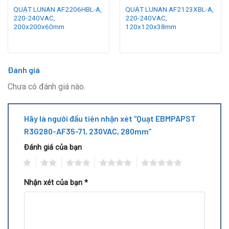
QUẠT LUNAN AF2206HBL-A,
QUẠT LUNAN AF2123XBL-A,
220-240VAC,
220-240VAC,
200x200x60mm
120x120x38mm
Đánh giá
Chưa có đánh giá nào.
Hãy là người đầu tiên nhận xét “Quạt EBMPAPST
R3G280-AF35-71, 230VAC, 280mm”
Đánh giá của bạn
1
2
3
4
5
Nhận xét của bạn
*