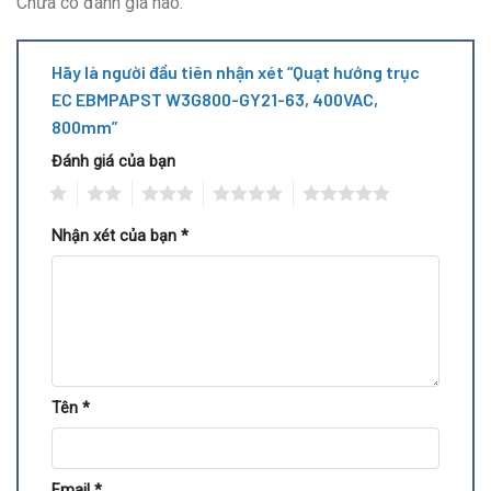
Chưa có đánh giá nào.
Hãy là người đầu tiên nhận xét “Quạt hướng trục
EC EBMPAPST W3G800-GY21-63, 400VAC,
800mm”
Đánh giá của bạn
1
2
3
4
5
Nhận xét của bạn
*
Tên
*
Email
*