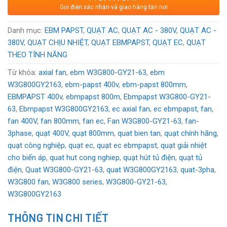
Gọi điện xác nhận và giao hàng tận nơi
Xuất xứ
: Đức
Voltage:
400
VAC
Danh mục:
EBM PAPST
,
QUẠT AC
,
QUẠT AC - 380V
,
QUẠT AC -
380V
,
QUẠT CHỊU NHIỆT
,
QUẠT EBMPAPST
,
QUẠT EC
,
QUẠT
THEO TÍNH NĂNG
Từ khóa:
axial fan
,
ebm W3G800-GY21-63
,
ebm
W3G800GY2163
,
ebm-papst 400v
,
ebm-papst 800mm
,
EBMPAPST 400v
,
ebmpapst 800m
,
Ebmpapst W3G800-GY21-
63
,
Ebmpapst W3G800GY2163
,
ec axial fan
,
ec ebmpapst
,
fan
,
fan 400V
,
fan 800mm
,
fan ec
,
Fan W3G800-GY21-63
,
fan-
3phase
,
quạt 400V
,
quạt 800mm
,
quat bien tan
,
quạt chính hãng
,
quạt công nghiệp
,
quạt ec
,
quạt ec ebmpapst
,
quạt giải nhiệt
cho biến áp
,
quat hut cong nghiep
,
quạt hút tủ điện
,
quạt tủ
điện
,
Quat W3G800-GY21-63
,
quat W3G800GY2163
,
quat-3pha
,
W3G800 fan
,
W3G800 series
,
W3G800-GY21-63
,
W3G800GY2163
THÔNG TIN CHI TIẾT