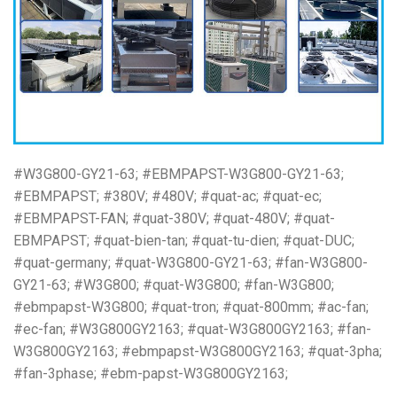
#W3G800-GY21-63; #EBMPAPST-W3G800-GY21-63;
#EBMPAPST; #380V; #480V; #quat-ac; #quat-ec;
#EBMPAPST-FAN; #quat-380V; #quat-480V; #quat-
EBMPAPST; #quat-bien-tan; #quat-tu-dien; #quat-DUC;
#quat-germany; #quat-W3G800-GY21-63; #fan-W3G800-
GY21-63; #W3G800; #quat-W3G800; #fan-W3G800;
#ebmpapst-W3G800; #quat-tron; #quat-800mm; #ac-fan;
#ec-fan; #W3G800GY2163; #quat-W3G800GY2163; #fan-
W3G800GY2163; #ebmpapst-W3G800GY2163; #quat-3pha;
#fan-3phase; #ebm-papst-W3G800GY2163;