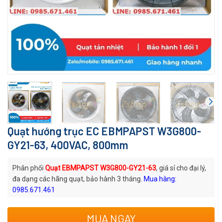
Quạt hướng trục EC EBMPAPST W3G800-
GY21-63, 400VAC, 800mm
Phân phối
Quạt EBMPAPST W3G800-GY21-63
, giá sỉ cho đại lý,
đa dạng các hãng quạt, bảo hành 3 tháng.
Mua hàng:
0985.671.461
Mã quạt: W3G800-GY21-63
MUA NGAY
Thương hiệu
: Quạt EC EBMPAPST