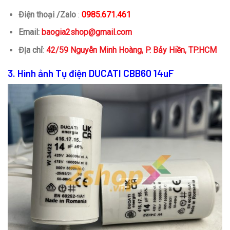
Điện thoại /Zalo
:
0985.671.461
Email:
baogia2shop@gmail.com
Địa chỉ
:
42/59 Nguyễn Minh Hoàng, P. Bảy Hiền, TP.HCM
3. Hình ảnh Tụ điện DUCATI CBB60 14uF