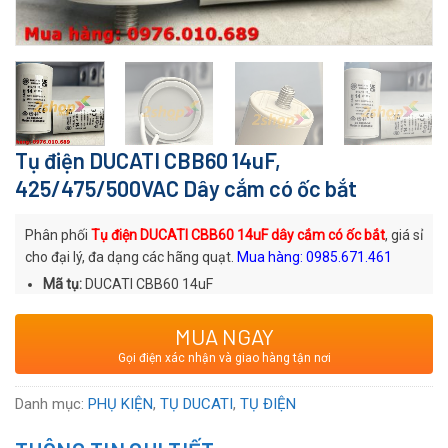
Tụ điện DUCATI CBB60 14uF,
425/475/500VAC Dây cắm có ốc bắt
Phân phối
Tụ điện DUCATI CBB60 14uF dây cắm có ốc bắt
, giá sỉ
cho đại lý, đa dạng các hãng quạt.
Mua hàng: 0985.671.461
Mã tụ:
DUCATI CBB60 14uF
Thương hiệu
: DUCATI
MUA NGAY
Xuất xứ
: Thương hiệu Ý
Gọi điện xác nhận và giao hàng tận nơi
Voltage:
425/475/500
VAC
Danh mục:
PHỤ KIỆN
,
TỤ DUCATI
,
TỤ ĐIỆN