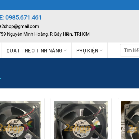
: 0985.671.461
ia2shop@gmail.com
2/59 Nguyễn Minh Hoàng, P. Bảy Hiền, TP.HCM
Tìm
QUẠT THEO TÍNH NĂNG
PHỤ KIỆN
kiếm:
”