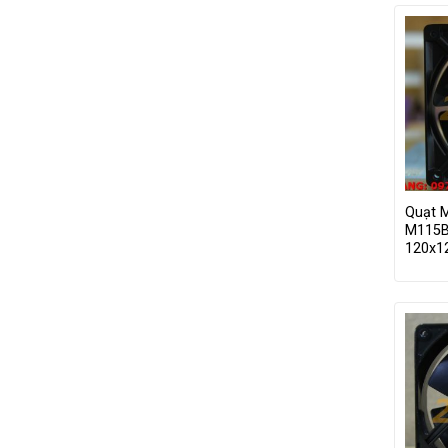
Quạt 
M115B
120x