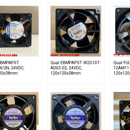
EBMPAPST
Quạt EBMPAPST W2G107-
Quạt FU
4/2N, 24VDC,
AD03-02, 24VDC,
12AM11 
120x38mm
120x120x38mm
120x12