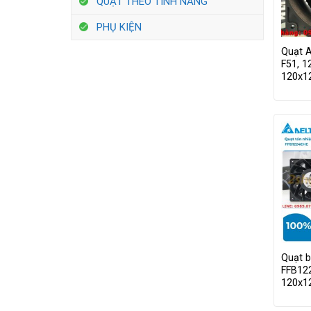
QUẠT THEO TÍNH NĂNG
PHỤ KIỆN
Quạt 
F51, 1
120x
Quạt b
FFB12
120x