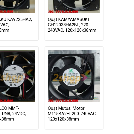
AKU KA9225HA2,
Quạt KAMYAMASUKI
VAC,
GH12038HA2BL, 220-
25mm
240VAC, 120x120x38mm
LCO MMF-
Quạt Mutual Motor
-RN8, 24VDC,
M115BA2H, 200-240VAC,
0x38mm
120x120x38mm