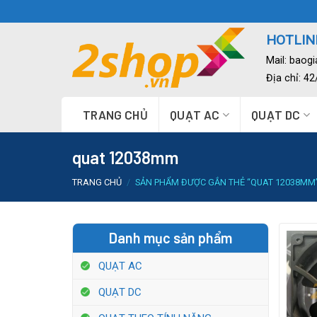
Skip
to
HOTLINE
content
Mail:
baog
Địa chỉ: 4
TRANG CHỦ
QUẠT AC
QUẠT DC
quat 12038mm
TRANG CHỦ
/
SẢN PHẨM ĐƯỢC GẮN THẺ “QUAT 12038MM
Danh mục sản phẩm
QUẠT AC
QUẠT DC