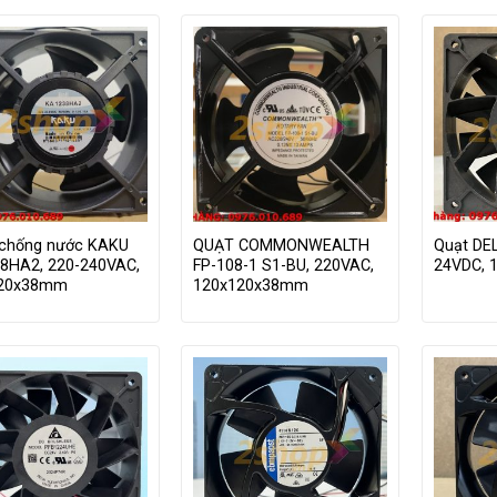
chống nước KAKU
QUẠT COMMONWEALTH
Quạt DE
8HA2, 220-240VAC,
FP-108-1 S1-BU, 220VAC,
24VDC, 
120x38mm
120x120x38mm