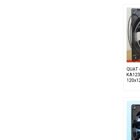
QUẠT 
KA123
120x