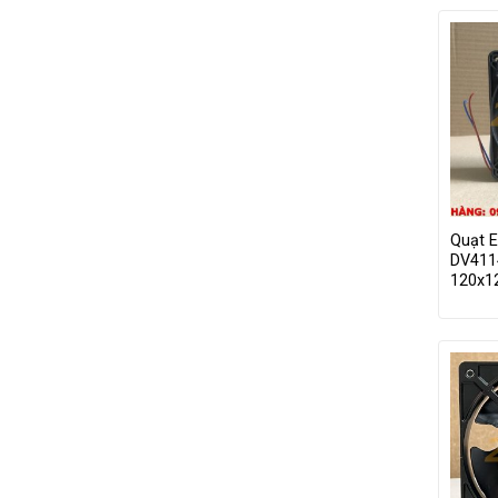
Quạt 
DV411
120x