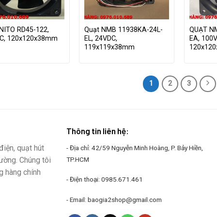
NITO RD45-122,
Quạt NMB 11938KA-24L-
QUẠT N
C, 120x120x38mm
EL, 24VDC,
EA, 100
119x119x38mm
120x12
1
2
3
Thông tin liên hệ:
iện, quạt hút
- Địa chỉ: 42/59 Nguyễn Minh Hoàng, P. Bảy Hiền,
rường. Chúng tôi
TP.HCM
g hàng chính
- Điện thoại:
0985.671.461
- Email:
baogia2shop@gmail.com