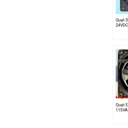
Quạt 
24VDC
Quạt 
115VA