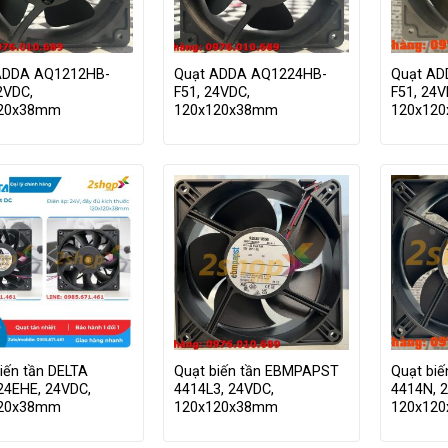
ADDA AQ1212HB-
Quạt ADDA AQ1224HB-
Quạt AD
2VDC,
F51, 24VDC,
F51, 24V
120x38mm
120x120x38mm
120x12
iến tần DELTA
Quạt biến tần EBMPAPST
Quạt bi
24EHE, 24VDC,
4414L3, 24VDC,
4414N, 
120x38mm
120x120x38mm
120x12