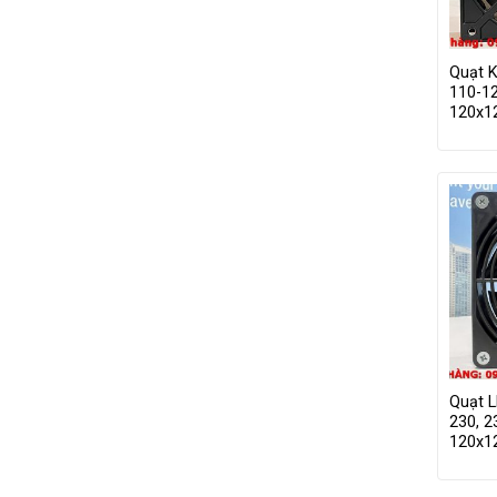
Quạt 
110-1
120x
Quạt 
230, 2
120x