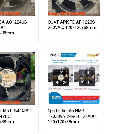
DA AQ1224UB-
QUẠT APISTE AF-1220S,
DC,
200VAC, 120x120x38mm
0x38mm
ến tần EBMPAPST
Quạt biến tần NMB
24VDC,
12038VA-24R-EU, 24VDC,
0x38mm
120x120x38mm