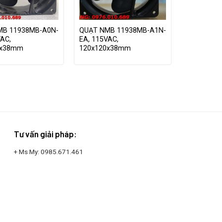
MB 11938MB-A0N-
QUẠT NMB 11938MB-A1N-
VAC,
EA, 115VAC,
0x38mm
120x120x38mm
Tư vấn giải pháp:
+ Ms My:
0985.671.461