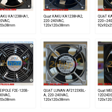
KAKU KA1238HA1,
Quạt KAKU KA1238HA2,
QUẠT K
20VAC,
220-240VAC,
220~240
120x38mm
120x120x38mm
92x92x
LEIPOLE F2E-120B-
QUẠT LUNAN AF2123XBL-
Quạt ME
30VAC,
A, 220-240VAC,
12D24DS
120x38mm
120x120x38mm
120x12