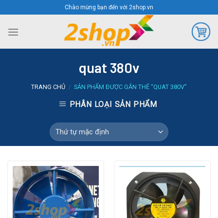
Skip
Chào mừng bạn đến với 2shop.vn
to
content
quat 380v
TRANG CHỦ
/
SẢN PHẨM ĐƯỢC GẮN THẺ “QUAT 380V”
PHÂN LOẠI SẢN PHẨM