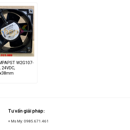
BMPAPST W2G107-
, 24VDC,
0x38mm
Tư vấn giải pháp:
+ Ms My:
0985.671.461