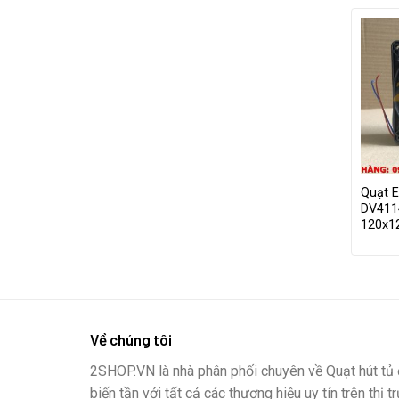
Quạt 
DV411
120x
Về chúng tôi
2SHOP.VN là nhà phân phối chuyên về Quạt hút tủ đ
biến tần với tất cả các thương hiệu uy tín trên thị t