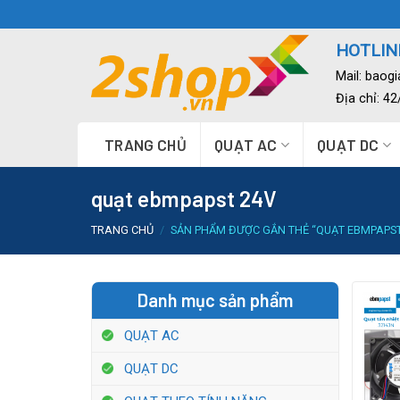
Skip
to
HOTLINE
content
Mail:
baog
Địa chỉ: 4
TRANG CHỦ
QUẠT AC
QUẠT DC
quạt ebmpapst 24V
TRANG CHỦ
/
SẢN PHẨM ĐƯỢC GẮN THẺ “QUẠT EBMPAPST
Danh mục sản phẩm
QUẠT AC
QUẠT DC