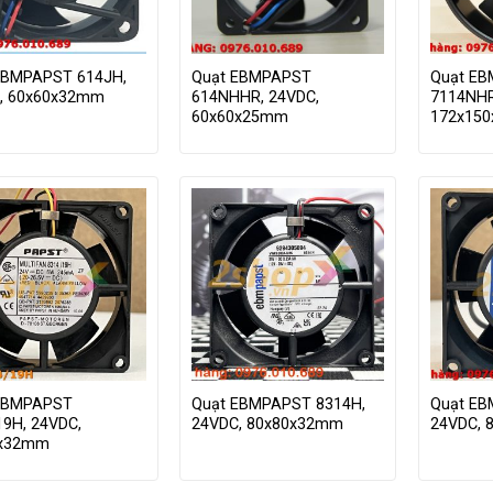
EBMPAPST 614JH,
Quạt EBMPAPST
Quạt E
, 60x60x32mm
614NHHR, 24VDC,
7114NHR
60x60x25mm
172x15
EBMPAPST
Quạt EBMPAPST 8314H,
Quạt EB
19H, 24VDC,
24VDC, 80x80x32mm
24VDC, 
0x32mm