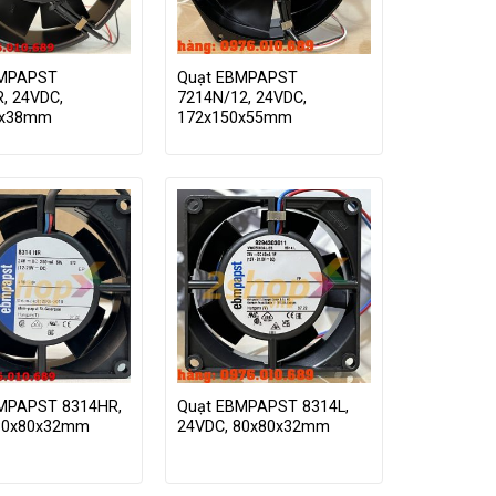
BMPAPST
Quạt EBMPAPST
, 24VDC,
7214N/12, 24VDC,
0x38mm
172x150x55mm
MPAPST 8314HR,
Quạt EBMPAPST 8314L,
80x80x32mm
24VDC, 80x80x32mm