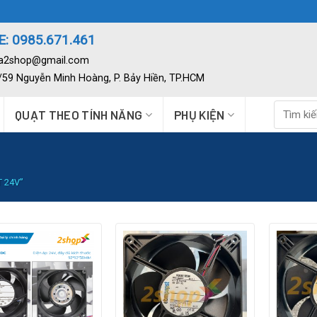
: 0985.671.461
ia2shop@gmail.com
2/59 Nguyễn Minh Hoàng, P. Bảy Hiền, TP.HCM
Tìm
QUẠT THEO TÍNH NĂNG
PHỤ KIỆN
kiếm:
 24V”