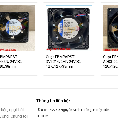
EBMPAPST
Quạt EBMPAPST
Quạt E
4/2N, 24VDC,
DV5214/2HP, 24VDC,
AD03-02
120x38mm
127x127x38mm
120x12
Thông tin liên hệ:
iện, quạt hút
- Địa chỉ: 42/59 Nguyễn Minh Hoàng, P. Bảy Hiền,
rường. Chúng tôi
TP.HCM