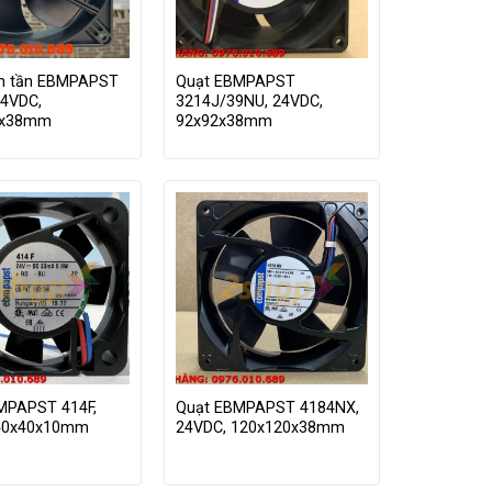
ến tần EBMPAPST
Quạt EBMPAPST
24VDC,
3214J/39NU, 24VDC,
0x38mm
92x92x38mm
MPAPST 414F,
Quạt EBMPAPST 4184NX,
40x40x10mm
24VDC, 120x120x38mm