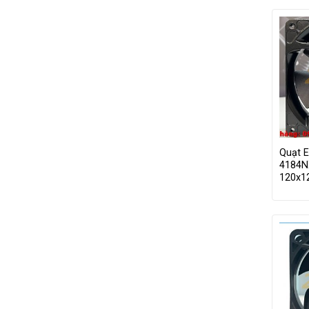
Quạt 
4184N
120x