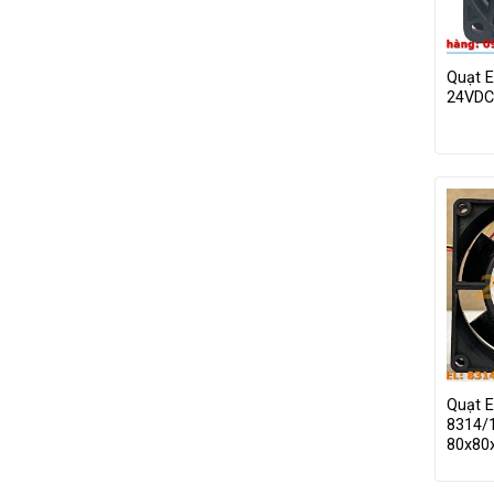
Quạt 
24VDC
Quạt 
8314/
80x8