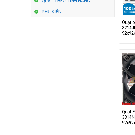
QUẠT THEO TÍNH NĂNG
PHỤ KIỆN
Quạt 
3214J
92x9
Quạt 
3314N
92x9