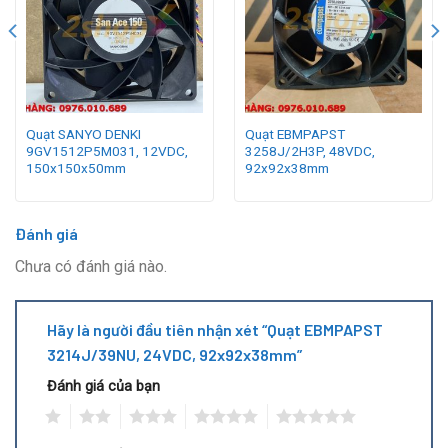
Quạt SANYO DENKI
Quạt EBMPAPST
9GV1512P5M031, 12VDC,
3258J/2H3P, 48VDC,
150x150x50mm
92x92x38mm
Đánh giá
Chưa có đánh giá nào.
Hãy là người đầu tiên nhận xét “Quạt EBMPAPST
3214J/39NU, 24VDC, 92x92x38mm”
Đánh giá của bạn
1
2
3
4
5