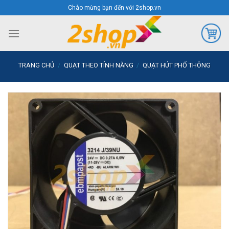
Skip
Chào mừng bạn đến với 2shop.vn
to
content
TRANG CHỦ
/
QUẠT THEO TÍNH NĂNG
/
QUẠT HÚT PHỔ THÔNG