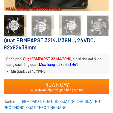
Quạt EBMPAPST 3214J/39NU, 24VDC,
92x92x38mm
Phân phối
Quạt EBMPAPST 3214J/39NU
, giá sỉ cho đại lý, đa
dạng các hãng quạt.
Mua hàng: 0985.671.461
Mã quạt:
3214J/39NU
Thương hiệu
: Quạt DC EBMPAPST
MUA NGAY
Xuất xứ
: Thương hiệu Đức sản xuất tại Hungary
Gọi điện xác nhận và giao hàng tận nơi
Voltage:
24
VDC
Danh mục:
EBM PAPST
,
QUẠT DC
,
QUẠT DC 24V
,
QUẠT HÚT
PHỔ THÔNG
,
QUẠT THEO TÍNH NĂNG