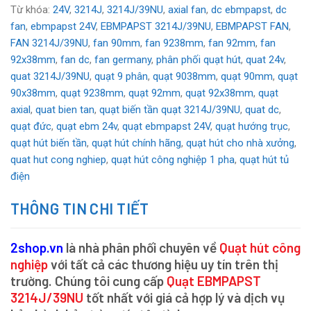
Từ khóa:
24V
,
3214J
,
3214J/39NU
,
axial fan
,
dc ebmpapst
,
dc
fan
,
ebmpapst 24V
,
EBMPAPST 3214J/39NU
,
EBMPAPST FAN
,
FAN 3214J/39NU
,
fan 90mm
,
fan 9238mm
,
fan 92mm
,
fan
92x38mm
,
fan dc
,
fan germany
,
phân phối quạt hút
,
quat 24v
,
quat 3214J/39NU
,
quạt 9 phân
,
quạt 9038mm
,
quạt 90mm
,
quạt
90x38mm
,
quạt 9238mm
,
quạt 92mm
,
quạt 92x38mm
,
quạt
axial
,
quat bien tan
,
quạt biến tần quạt 3214J/39NU
,
quat dc
,
quạt đức
,
quạt ebm 24v
,
quạt ebmpapst 24V
,
quạt hướng trục
,
quạt hút biến tần
,
quạt hút chính hãng
,
quạt hút cho nhà xưởng
,
quat hut cong nghiep
,
quạt hút công nghiệp 1 pha
,
quạt hút tủ
điện
THÔNG TIN CHI TIẾT
2shop.vn
là nhà phân phối chuyên về
Quạt hút công
nghiệp
với tất cả các thương hiệu uy tín trên thị
trường. Chúng tôi cung cấp
Quạt EBMPAPST
3214J/39NU
tốt nhất với giá cả hợp lý và dịch vụ