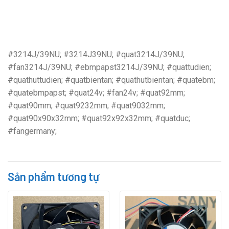
#3214J/39NU; #3214J39NU; #quat3214J/39NU;
#fan3214J/39NU; #ebmpapst3214J/39NU; #quattudien;
#quathuttudien; #quatbientan; #quathutbientan; #quatebm;
#quatebmpapst; #quat24v; #fan24v; #quat92mm;
#quat90mm; #quat9232mm; #quat9032mm;
#quat90x90x32mm; #quat92x92x32mm; #quatduc;
#fangermany;
Sản phẩm tương tự