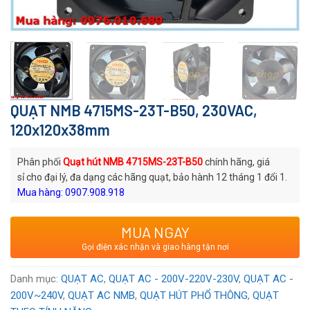
QUẠT NMB 4715MS-23T-B50, 230VAC,
120x120x38mm
Phân phối
Quạt hút NMB 4715MS-23T-B50
chính hãng, giá
sỉ cho đại lý, đa dạng các hãng quạt, bảo hành 12 tháng 1 đổi 1.
Mua hàng: 0907.908.918
Mã quạt:
4715MS-23T-B50
MUA NGAY
Thương hiệu
: Quạt AC NMB
Gọi điện xác nhận và giao hàng tận nơi
Xuất xứ
: Thương hiệu Nhật, Sản xuất tại Trung Quốc
Voltage:
230VAC
Danh mục:
QUẠT AC
,
QUẠT AC - 200V-220V-230V
,
QUẠT AC -
200V~240V
,
QUẠT AC NMB
,
QUẠT HÚT PHỔ THÔNG
,
QUẠT
Chất lượng
:
Mới 100%
chưa qua sử dụng