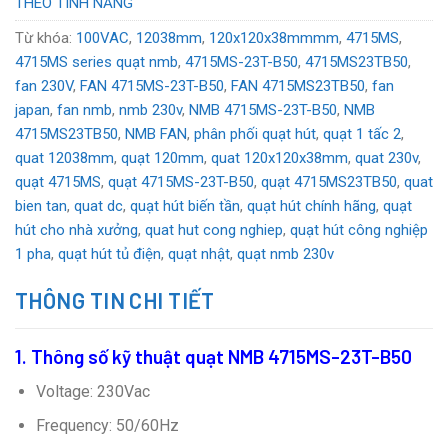
THEO TÍNH NĂNG
Bảo hành
: 12 tháng chính hãng
Từ khóa:
100VAC
,
12038mm
,
120x120x38mmmm
,
4715MS
,
Chứng từ
: CO, CQ, hóa đơn VAT
4715MS series quạt nmb
,
4715MS-23T-B50
,
4715MS23TB50
,
Giảm, chiết khấu thêm khi mua số lượng lớn.
fan 230V
,
FAN 4715MS-23T-B50
,
FAN 4715MS23TB50
,
fan
japan
,
fan nmb
,
nmb 230v
,
NMB 4715MS-23T-B50
,
NMB
4715MS23TB50
,
NMB FAN
,
phân phối quạt hút
,
quạt 1 tấc 2
,
quat 12038mm
,
quạt 120mm
,
quat 120x120x38mm
,
quat 230v
,
quạt 4715MS
,
quạt 4715MS-23T-B50
,
quạt 4715MS23TB50
,
quat
bien tan
,
quat dc
,
quạt hút biến tần
,
quạt hút chính hãng
,
quạt
hút cho nhà xưởng
,
quat hut cong nghiep
,
quạt hút công nghiệp
1 pha
,
quạt hút tủ điện
,
quạt nhật
,
quạt nmb 230v
THÔNG TIN CHI TIẾT
1. Thông số kỹ thuật
quạt NMB 4715MS-23T-B50
Voltage: 230Vac
Frequency: 50/60Hz