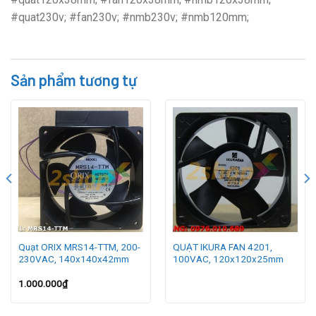
#quat230v; #fan230v; #nmb230v; #nmb120mm;
Sản phẩm tương tự
Quạt ORIX MRS14-TTM, 200-
QUẠT IKURA FAN 4201,
230VAC, 140x140x42mm
100VAC, 120x120x25mm
1.000.000
₫