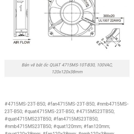
Bản vẽ bắt ốc QUẠT 4715MS-10T-B30, 100VAC,
120x120x38mm
#4715MS-23T-B50; #fan4715MS-23T-B50; #nmb4715MS-
23T-B50; #quat4715MS-23T-B50; #4715MS23TB50;
#quat4715MS23TB50; #fan4715MS23TB50;
#nmb4715MS23TB50; #quat120mm; #fan120mm;
#quat120x38mm; #fan120x38mm; #nmb120x38mm;