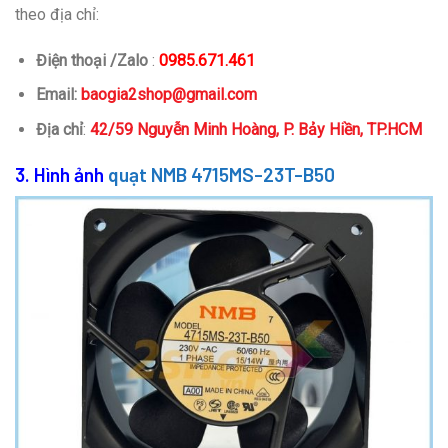
theo địa chỉ:
Điện thoại /Zalo
:
0985.671.461
Email:
baogia2shop@gmail.com
Địa chỉ
:
42/59 Nguyễn Minh Hoàng, P. Bảy Hiền, TP.HCM
3. Hình ảnh
quạt NMB 4715MS-23T-B50