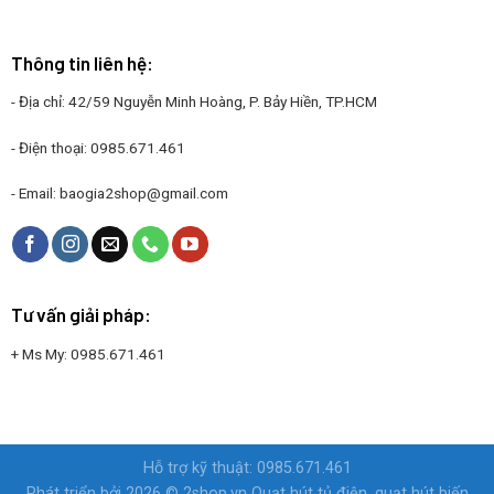
Thông tin liên hệ:
- Địa chỉ: 42/59 Nguyễn Minh Hoàng, P. Bảy Hiền, TP.HCM
- Điện thoại:
0985.671.461
- Email:
baogia2shop@gmail.com
Tư vấn giải pháp:
+ Ms My:
0985.671.461
Hỗ trợ kỹ thuật: 0985.671.461
Phát triển bởi 2026 © 2shop.vn
Quạt hút tủ điện, quạt hút biến