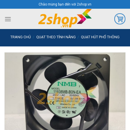
Skip
Chào mừng bạn đến với 2shop.vn
to
content
TRANG CHỦ
/
QUẠT THEO TÍNH NĂNG
/
QUẠT HÚT PHỔ THÔNG