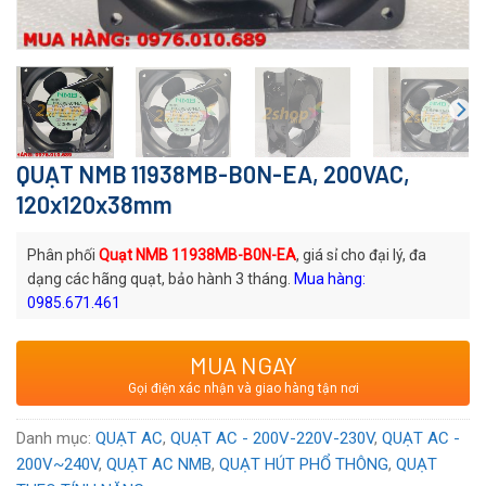
QUẠT NMB 11938MB-B0N-EA, 200VAC,
120x120x38mm
Phân phối
Quạt NMB 11938MB-B0N-EA
, giá sỉ cho đại lý, đa
dạng các hãng quạt, bảo hành 3 tháng.
Mua hàng:
0985.671.461
Mã quạt:
11938MB-B0N-EA
MUA NGAY
Thương hiệu
: Quạt AC NMB
Gọi điện xác nhận và giao hàng tận nơi
Xuất xứ
: Thương hiệu Nhật Bản
Voltage:
200
VAC
Danh mục:
QUẠT AC
,
QUẠT AC - 200V-220V-230V
,
QUẠT AC -
200V~240V
,
QUẠT AC NMB
,
QUẠT HÚT PHỔ THÔNG
,
QUẠT