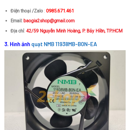
Điện thoại /Zalo
:
0985.671.461
Email:
baogia2shop@gmail.com
Địa chỉ
:
42/59 Nguyễn Minh Hoàng, P. Bảy Hiền, TP.HCM
3. Hình ảnh
quạt NMB 11938MB-B0N-EA