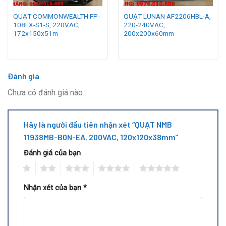
QUẠT COMMONWEALTH FP-
QUẠT LUNAN AF2206HBL-A,
108EX-S1-S, 220VAC,
220-240VAC,
172x150x51m
200x200x60mm
Đánh giá
Chưa có đánh giá nào.
Hãy là người đầu tiên nhận xét “QUẠT NMB
11938MB-B0N-EA, 200VAC, 120x120x38mm”
Đánh giá của bạn
1
2
3
4
5
Nhận xét của bạn
*