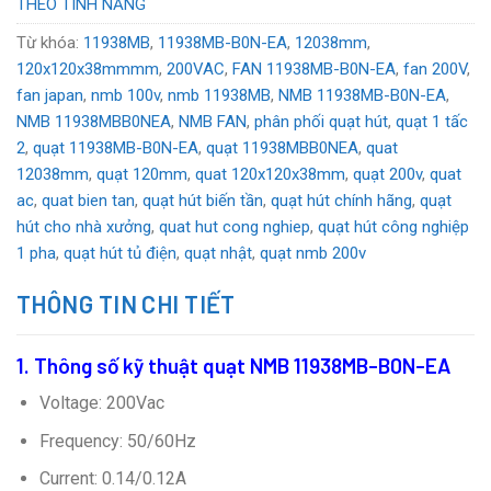
THEO TÍNH NĂNG
Từ khóa:
11938MB
,
11938MB-B0N-EA
,
12038mm
,
120x120x38mmmm
,
200VAC
,
FAN 11938MB-B0N-EA
,
fan 200V
,
fan japan
,
nmb 100v
,
nmb 11938MB
,
NMB 11938MB-B0N-EA
,
NMB 11938MBB0NEA
,
NMB FAN
,
phân phối quạt hút
,
quạt 1 tấc
2
,
quạt 11938MB-B0N-EA
,
quạt 11938MBB0NEA
,
quat
12038mm
,
quạt 120mm
,
quat 120x120x38mm
,
quạt 200v
,
quat
ac
,
quat bien tan
,
quạt hút biến tần
,
quạt hút chính hãng
,
quạt
hút cho nhà xưởng
,
quat hut cong nghiep
,
quạt hút công nghiệp
1 pha
,
quạt hút tủ điện
,
quạt nhật
,
quạt nmb 200v
THÔNG TIN CHI TIẾT
1. Thông số kỹ thuật
quạt NMB 11938MB-B0N-EA
Voltage: 200Vac
Frequency: 50/60Hz
Current: 0.14/0.12A