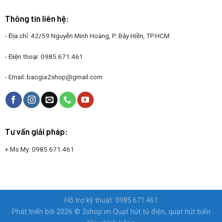
Thông tin liên hệ:
- Địa chỉ: 42/59 Nguyễn Minh Hoàng, P. Bảy Hiền, TP.HCM
- Điện thoại:
0985.671.461
- Email:
baogia2shop@gmail.com
Tư vấn giải pháp:
+ Ms My:
0985.671.461
Hỗ trợ kỹ thuật: 0985.671.461
Phát triển bởi 2026 © 2shop.vn
Quạt hút tủ điện, quạt hút biến