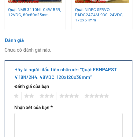
Quạt NMB 3110NL-04W-B59,
Quạt NIDEC SERVO
12VDC, 80x80x25mm
PADC24Z4M-930, 24VDC,
172x51mm
Đánh giá
Chưa có đánh giá nào.
Hãy là người đầu tiên nhận xét “Quạt EBMPAPST
4118N/2H4, 48VDC, 120x120x38mm”
Đánh giá của bạn
1
2
3
4
5
Nhận xét của bạn
*