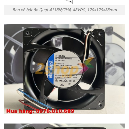
Bản vẽ bắt ốc Quạt 4118N/2H4, 48VDC, 120x120x38mm