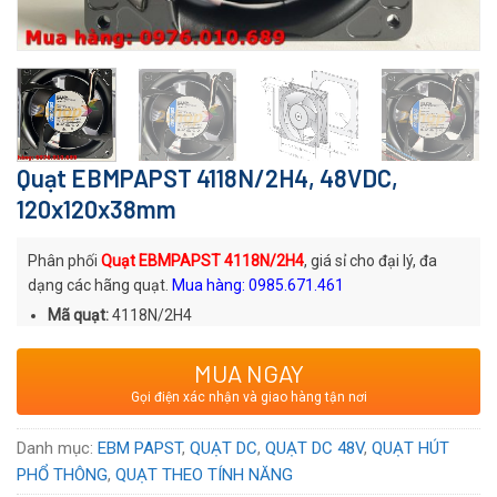
Quạt EBMPAPST 4118N/2H4, 48VDC,
120x120x38mm
Phân phối
Quạt EBMPAPST 4118N/2H4
, giá sỉ cho đại lý, đa
dạng các hãng quạt.
Mua hàng: 0985.671.461
Mã quạt:
4118N/2H4
Thương hiệu
: Quạt DC EBMPAPST
MUA NGAY
Xuất xứ
: Thương hiệu Đức sản xuất tại Hungary
Gọi điện xác nhận và giao hàng tận nơi
Voltage:
48
VDC
Danh mục:
EBM PAPST
,
QUẠT DC
,
QUẠT DC 48V
,
QUẠT HÚT
PHỔ THÔNG
,
QUẠT THEO TÍNH NĂNG