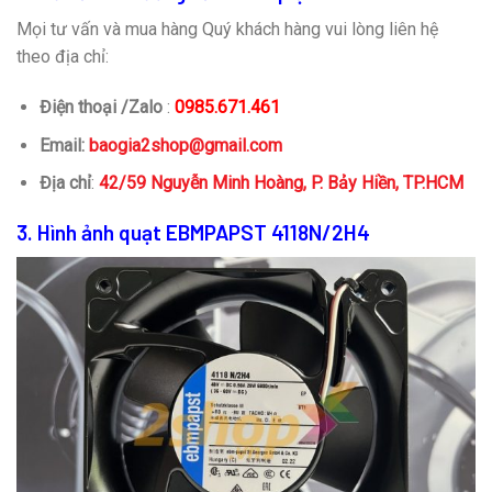
Mọi tư vấn và mua hàng Quý khách hàng vui lòng liên hệ
theo địa chỉ:
Điện thoại /Zalo
:
0985.671.461
Email:
baogia2shop@gmail.com
Địa chỉ
:
42/59 Nguyễn Minh Hoàng, P. Bảy Hiền, TP.HCM
3. Hình ảnh quạt EBMPAPST 4118N/2H4