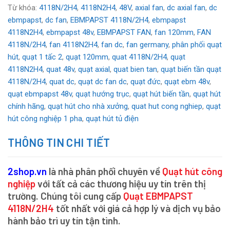
Từ khóa:
4118N/2H4
,
4118N2H4
,
48V
,
axial fan
,
dc axial fan
,
dc
ebmpapst
,
dc fan
,
EBMPAPST 4118N/2H4
,
ebmpapst
4118N2H4
,
ebmpapst 48v
,
EBMPAPST FAN
,
fan 120mm
,
FAN
4118N/2H4
,
fan 4118N2H4
,
fan dc
,
fan germany
,
phân phối quạt
hút
,
quạt 1 tấc 2
,
quạt 120mm
,
quat 4118N/2H4
,
quạt
4118N2H4
,
quat 48v
,
quạt axial
,
quat bien tan
,
quạt biến tần quạt
4118N/2H4
,
quat dc
,
quạt dc fan dc
,
quạt đức
,
quạt ebm 48v
,
quạt ebmpapst 48v
,
quạt hướng trục
,
quạt hút biến tần
,
quạt hút
chính hãng
,
quạt hút cho nhà xưởng
,
quat hut cong nghiep
,
quạt
hút công nghiệp 1 pha
,
quạt hút tủ điện
THÔNG TIN CHI TIẾT
2shop.vn
là nhà phân phối chuyên về
Quạt hút công
nghiệp
với tất cả các thương hiệu uy tín trên thị
trường. Chúng tôi cung cấp
Quạt EBMPAPST
4118N/2H4
tốt nhất với giá cả hợp lý và dịch vụ bảo
hành bảo trì uy tín tận tình.