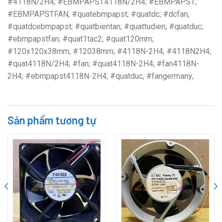
#4118N/2H4; #EBMPAPST4118N/2H4; #EBMPAPST;
#EBMPAPSTFAN; #quatebmpapst; #quatdc; #dcfan;
#quatdcebmpapst; #quatbientan; #quattudien; #quatduc;
#ebmpapstfan; #quat1tac2; #quat120mm;
#120x120x38mm; #12038mm; #4118N-2H4; #4118N2H4;
#quat4118N/2H4; #fan; #quat4118N-2H4; #fan4118N-
2H4; #ebmpapst4118N-2H4; #quatduc; #fangermany;
Sản phẩm tương tự