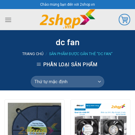
Skip
Chào mừng bạn đến với 2shop.vn
to
content
dc fan
TRANG CHỦ
/
SẢN PHẨM ĐƯỢC GẮN THẺ “DC FAN”
PHÂN LOẠI SẢN PHẨM