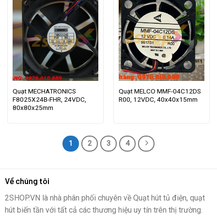
Quạt MECHATRONICS
Quạt MELCO MMF-04C12DS
F8025X24B-FHR, 24VDC,
R00, 12VDC, 40x40x15mm
80x80x25mm
1
2
3
4
Về chúng tôi
2SHOP.VN là nhà phân phối chuyên về Quạt hút tủ điện, quạt
hút biến tần với tất cả các thương hiệu uy tín trên thị trường.