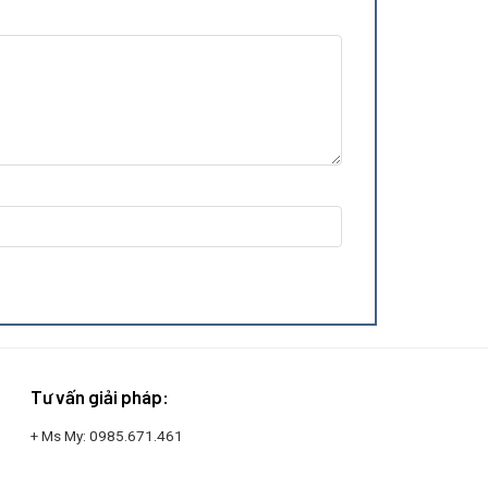
Tư vấn giải pháp:
+ Ms My:
0985.671.461