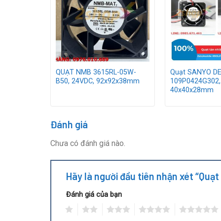
I
QUẠT NMB 3615RL-05W-
Quạt SANYO DE
4VDC,
B50, 24VDC, 92x92x38mm
109P0424G302,
40x40x28mm
Đánh giá
Chưa có đánh giá nào.
Hãy là người đầu tiên nhận xét “Q
Đánh giá của bạn
1
2
3
4
5