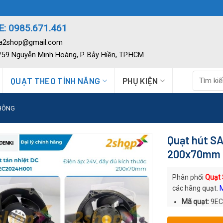
: 0985.671.461
ia2shop@gmail.com
2/59 Nguyễn Minh Hoàng, P. Bảy Hiền, TP.HCM
Tìm
QUẠT THEO TÍNH NĂNG
PHỤ KIỆN
kiếm:
THÔNG
Quạt hút S
200x70mm
Phân phối
Quạt
các hãng quạt.
Mã quạt:
9EC
Thương hiệu