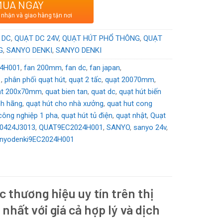
MUA NGAY
t Bản
 nhận và giao hàng tận nơi
DC
 DC
,
QUẠT DC 24V
,
QUẠT HÚT PHỔ THÔNG
,
QUẠT
G
,
SANYO DENKI
,
SANYO DENKI
4H001
,
fan 200mm
,
fan dc
,
fan japan
,
1
,
phân phối quạt hút
,
quạt 2 tấc
,
quạt 20070mm
,
ạt 200x70mm
,
quat bien tan
,
quat dc
,
quạt hút biến
nh hãng
,
quạt hút cho nhà xưởng
,
quat hut cong
 công nghiệp 1 pha
,
quạt hút tủ điện
,
quạt nhật
,
Quạt
P0424J3013
,
QUAT9EC2024H001
,
SANYO
,
sanyo 24v
,
nyodenki9EC2024H001
c thương hiệu uy tín trên thị
 nhất với giá cả hợp lý và dịch