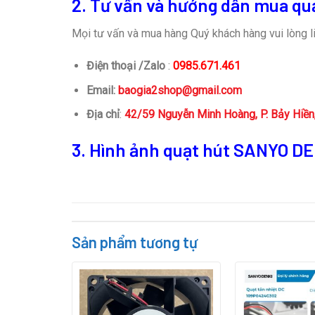
2. Tư vấn và hướng dẫn mua qu
Mọi tư vấn và mua hàng Quý khách hàng vui lòng li
Điện thoại /Zalo
:
0985.671.461
Email:
baogia2shop@gmail.com
Địa chỉ
:
42/59 Nguyễn Minh Hoàng, P. Bảy Hiề
3. Hình ảnh
quạt hút SANYO D
Sản phẩm tương tự