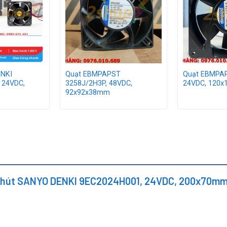
NKI
Quạt EBMPAPST
Quạt EBMPAP
 24VDC,
3258J/2H3P, 48VDC,
24VDC, 120
92x92x38mm
uạt hút SANYO DENKI 9EC2024H001, 24VDC, 200x70m