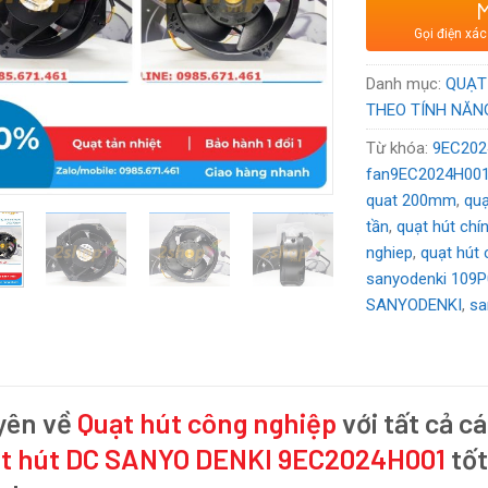
Xuất xứ
: Nhậ
Gọi điện xác
Voltage:
24V
Danh mục:
QUẠT
THEO TÍNH NĂN
Từ khóa:
9EC202
fan9EC2024H00
quat 200mm
,
qu
tần
,
quạt hút chí
nghiep
,
quạt hút
sanyodenki 109
SANYODENKI
,
sa
yên về
Quạt hút công nghiệp
với tất cả cá
t hút DC SANYO DENKI 9EC2024H001
tốt