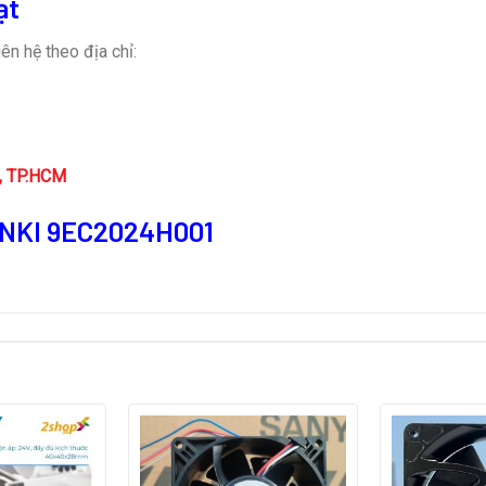
ạt
ên hệ theo địa chỉ:
n, TP.HCM
ENKI 9EC2024H001