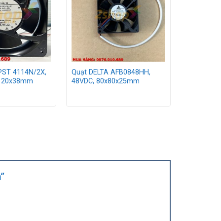
ST 4114N/2X,
Quạt DELTA AFB0848HH,
x120x38mm
48VDC, 80x80x25mm
m”