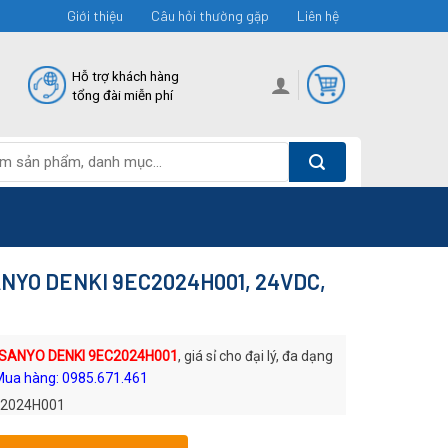
Giới thiệu
Câu hỏi thường gặp
Liên hệ
Hỗ trợ khách hàng
tổng đài miễn phí
ANYO DENKI 9EC2024H001, 24VDC,
 SANYO DENKI 9EC2024H001
, giá sỉ cho đại lý, đa dạng
Mua hàng: 0985.671.461
2024H001
: Quạt DC SANYO DENKI