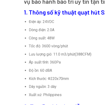
vụ bảo hành bảo trì uy tín tận t
1. Thông số kỹ thuật quạt hú
Điện áp: 24VDC
Dòng điện: 2.0A
Công suất: 48W
Tốc độ: 3600 vòng/phút
Lưu lượng gió: 11.0 m3/phút(388CFM)
Áp suất tĩnh: 360Pa
Độ ồn: 60 dBA
Kích thước: Φ220x70mm
Dây nguồn: 3 dây
Xuất xứ: Philippines