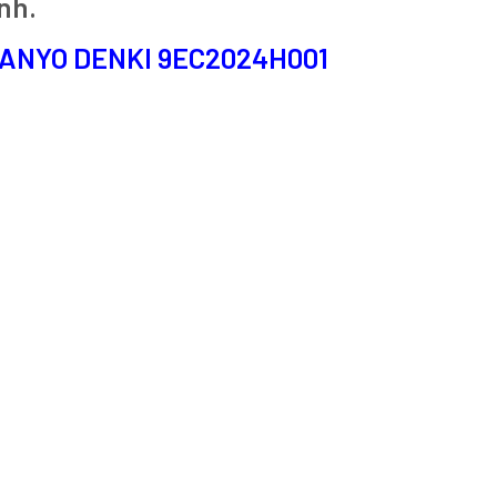
ình.
t SANYO DENKI 9EC2024H001