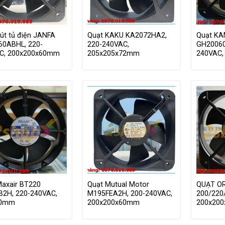
út tủ điện JANFA
Quạt KAKU KA2072HA2,
Quạt K
60ABHL, 220-
220-240VAC,
GH20060
C, 200x200x60mm
205x205x72mm
240VAC,
Maxair BT220
Quạt Mutual Motor
QUẠT OR
B2H, 220-240VAC,
M195FEA2H, 200-240VAC,
200/220
60mm
200x200x60mm
200x20