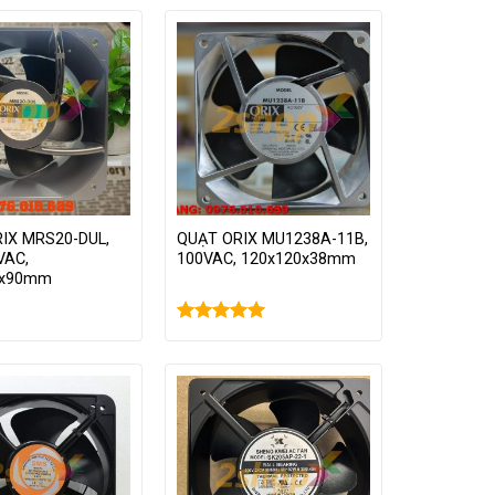
IX MRS20-DUL,
QUẠT ORIX MU1238A-11B,
VAC,
100VAC, 120x120x38mm
0x90mm
Được xếp
hạng
5.00
5
sao