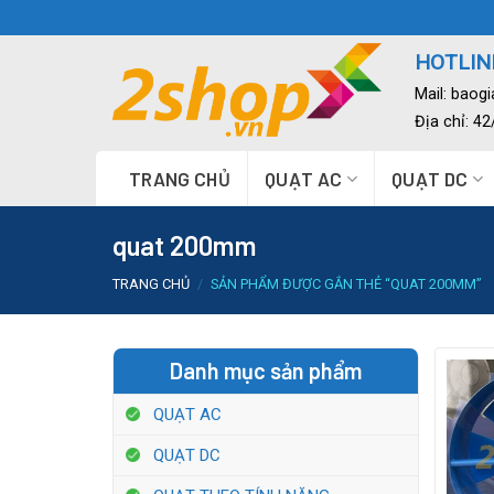
Skip
to
HOTLINE
content
Mail:
baog
Địa chỉ: 4
TRANG CHỦ
QUẠT AC
QUẠT DC
quat 200mm
TRANG CHỦ
/
SẢN PHẨM ĐƯỢC GẮN THẺ “QUAT 200MM”
Danh mục sản phẩm
QUẠT AC
QUẠT DC