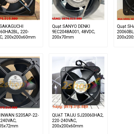
 SAKAGUCHI
Quạt SANYO DENKI
Quạt SH
60HA2BL, 220-
9EC2048A001, 48VDC,
20060BL
C, 200x200x60mm
200x70mm
200x20
SINWAN S205AP-22-
QUẠT TAIJU SJ20060HA2,
-240VAC,
220-240VAC,
205x72mm
200x200x60mm