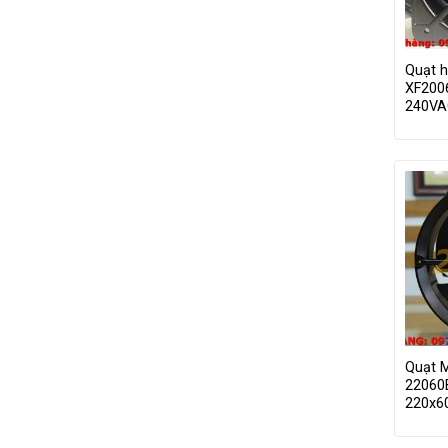
Quạt h
XF200
240VA
Quạt 
22060
220x