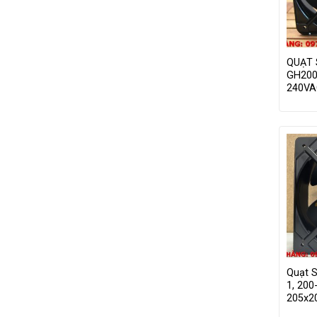
QUẠT
GH200
240VA
Quạt 
1, 200
205x