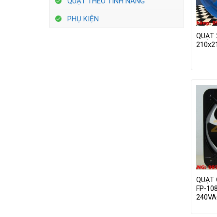
QUẠT THEO TÍNH NĂNG
PHỤ KIỆN
QUẠT 
210x
QUẠT
FP-108
240VA