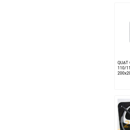
QUẠT 
110/1
200x