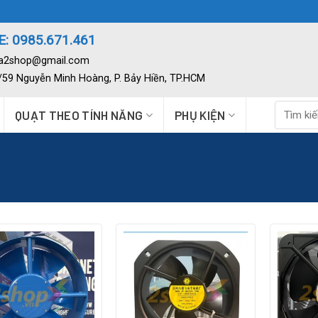
: 0985.671.461
ia2shop@gmail.com
2/59 Nguyễn Minh Hoàng, P. Bảy Hiền, TP.HCM
Tìm
QUẠT THEO TÍNH NĂNG
PHỤ KIỆN
kiếm: