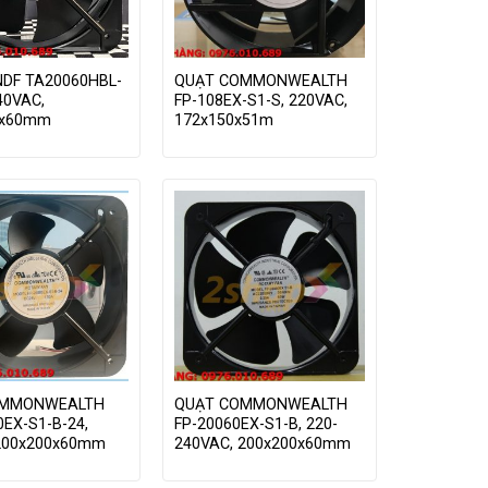
DF TA20060HBL-
QUẠT COMMONWEALTH
40VAC,
FP-108EX-S1-S, 220VAC,
0x60mm
172x150x51m
OMMONWEALTH
QUẠT COMMONWEALTH
0EX-S1-B-24,
FP-20060EX-S1-B, 220-
200x200x60mm
240VAC, 200x200x60mm