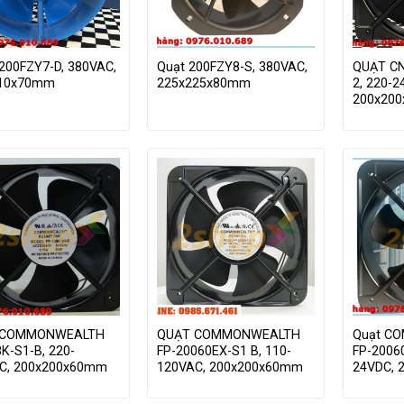
200FZY7-D, 380VAC,
Quạt 200FZY8-S, 380VAC,
QUẠT CN
210x70mm
225x225x80mm
2, 220-2
200x20
 COMMONWEALTH
QUẠT COMMONWEALTH
Quạt C
K-S1-B, 220-
FP-20060EX-S1 B, 110-
FP-2006
C, 200x200x60mm
120VAC, 200x200x60mm
24VDC, 