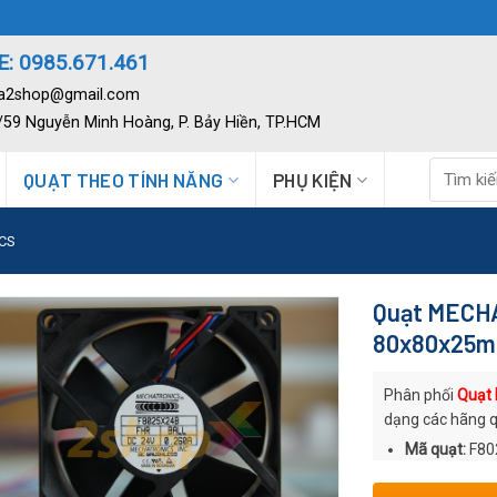
: 0985.671.461
ia2shop@gmail.com
2/59 Nguyễn Minh Hoàng, P. Bảy Hiền, TP.HCM
Tìm
QUẠT THEO TÍNH NĂNG
PHỤ KIỆN
kiếm:
CS
Quạt MECH
80x80x25
Phân phối
Quạt
dạng các hãng 
Mã quạt:
F80
Thương hiệu