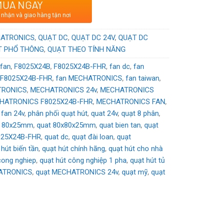
MUA NGAY
ơng hiệu Mỹ sản xuất tại Indonesia
 nhận và giao hàng tận nơi
DC
ATRONICS
,
QUẠT DC
,
QUẠT DC 24V
,
QUẠT DC
T PHỔ THÔNG
,
QUẠT THEO TÍNH NĂNG
 fan
,
F8025X24B
,
F8025X24B-FHR
,
fan dc
,
fan
 F8025X24B-FHR
,
fan MECHATRONICS
,
fan taiwan
,
TRONICS
,
MECHATRONICS 24v
,
MECHATRONICS
HATRONICS F8025X24B-FHR
,
MECHATRONICS FAN
,
fan 24v
,
phân phối quạt hút
,
quat 24v
,
quạt 8 phân
,
t 80x25mm
,
quat 80x80x25mm
,
quat bien tan
,
quạt
8025X24B-FHR
,
quat dc
,
quạt đài loan
,
quạt
 hút biến tần
,
quạt hút chính hãng
,
quạt hút cho nhà
cong nghiep
,
quạt hút công nghiệp 1 pha
,
quạt hút tủ
ATRONICS
,
quạt MECHATRONICS 24v
,
quạt mỹ
,
quạt