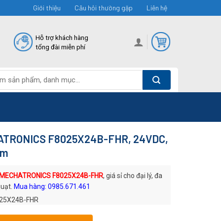
Giới thiệu
Câu hỏi thường gặp
Liên hệ
Hỗ trợ khách hàng
tổng đài miễn phí
ATRONICS F8025X24B-FHR, 24VDC,
mm
 MECHATRONICS F8025X24B-FHR
, giá sỉ cho đại lý, đa
quạt.
Mua hàng: 0985.671.461
25X24B-FHR
: Quạt DC MECHATRONICS