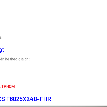
a
ạt
ên hệ theo địa chỉ:
n, TP.HCM
ICS F8025X24B-FHR