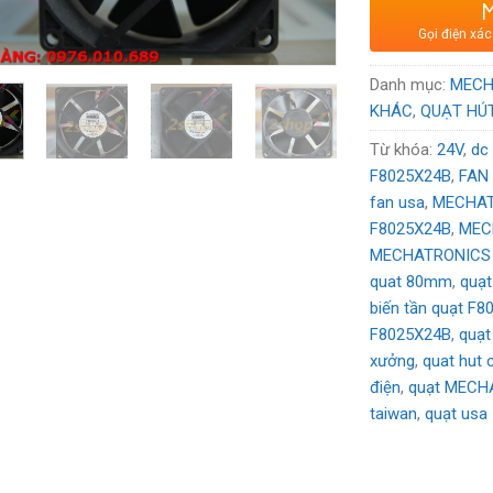
Xuất xứ
: Thư
Gọi điện xác
Voltage:
24
V
Danh mục:
MECH
KHÁC
,
QUẠT HÚ
Từ khóa:
24V
,
dc
F8025X24B
,
FAN
fan usa
,
MECHA
F8025X24B
,
MEC
MECHATRONICS 
quat 80mm
,
quạ
biến tần quạt F
F8025X24B
,
quạt
xưởng
,
quat hut 
điện
,
quạt MECH
taiwan
,
quạt usa